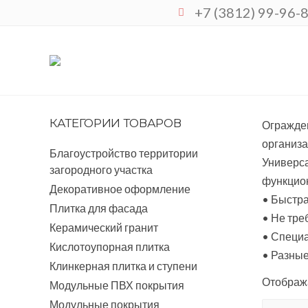
+7 (3812) 99-96-
ОГРАЖДЕНИЯ ИЗ ДПК ДЛЯ ГРЯДОК
КАТЕГОРИИ ТОВАРОВ
Огражден
организа
Благоустройство территории
Универса
загородного участка
функцио
Декоративное оформление
• Быстра
Плитка для фасада
• Не тре
Керамический гранит
• Специ
Кислотоупорная плитка
• Разные
Клинкерная плитка и ступени
Отобража
Модульные ПВХ покрытия
Модульные покрытия