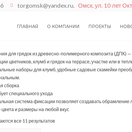
86
torgomsk@yandex.ru
, Омск, ул. 10 лет О
, КЛУМБ И ЦВЕТОЧНИЦ
ГЛАВНАЯ
О КОМПАНИИ
ПРОЕКТЫ
НОВ
ия для грядок из древесно-полимерного композита (ДПК) — 
ции цветников, клумб и грядок на террасе, участке или в тепл
льные наборы для клумб, удобные садовые скамейки преобр
нальным.
я сборка
бует специального ухода
альная система фиксации позволяет создавать обрамление
 цвета и размеры на любой вкус
ются все 11 результатов